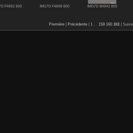
7D F4692 800
IMG7D F4699 800
IMG7D B4942 800
Première
|
Précédente
|
1
...
159
160
161
| Suiva