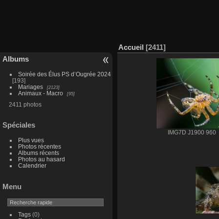
Accueil
2411
Albums
Soirée des Élus PS d’Ougrée 2024
193
Mariages
2123
Animaux - Macro
95
2411 photos
Spéciales
IMG7D J1900 960
Plus vues
Photos récentes
Albums récents
Photos au hasard
Calendrier
Menu
Tags
(0)