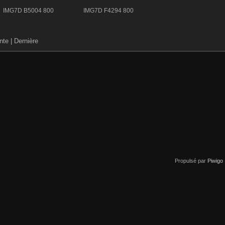
IMG7D B5004 800
IMG7D F4294 800
nte
| Dernière
Propulsé par
Piwigo