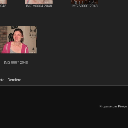
2048
IMG A0004 2048
IMG A0001 2048
IMG 9997 2048
nte
|
Dernière
Propulsé par
Piwigo