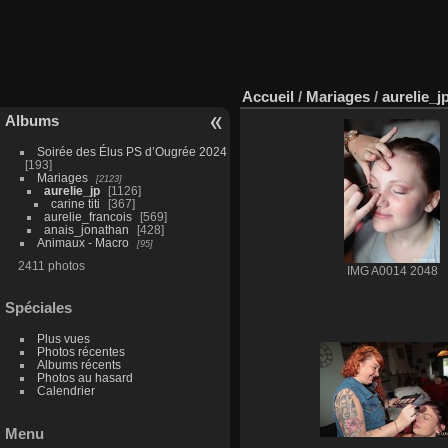
Accueil
/
Mariages
/
aurelie_j
Albums
Soirée des Élus PS d’Ougrée 2024
193
Mariages
2123
aurelie_jp
1126
carine titi
367
aurelie_francois
569
anais_jonathan
428
Animaux - Macro
95
2411 photos
IMG A0014 2048
Spéciales
Plus vues
Photos récentes
Albums récents
Photos au hasard
Calendrier
Menu