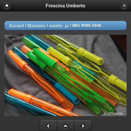
Frescina Umberto
Accueil
/
Mariages
/
aurelie_jp
/
IMG 9996 2048