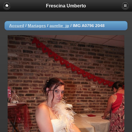
Frescina Umberto
Accueil
/
Mariages
/
aurelie_jp
/
IMG A0796 2048