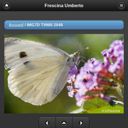
Frescina Umberto
Accueil
/
IMG7D T9980 2048